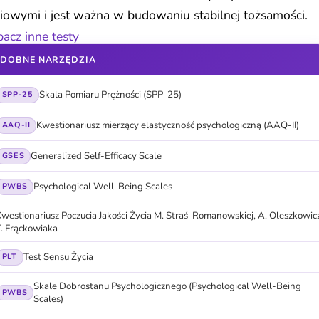
iowymi i jest ważna w budowaniu stabilnej tożsamości.
acz inne testy
DOBNE NARZĘDZIA
Skala Pomiaru Prężności (SPP-25)
SPP-25
Kwestionariusz mierzący elastyczność psychologiczną (AAQ-II)
AAQ-II
Generalized Self-Efficacy Scale
GSES
Psychological Well-Being Scales
PWBS
westionariusz Poczucia Jakości Życia M. Straś-Romanowskiej, A. Oleszkowicz
T. Frąckowiaka
Test Sensu Życia
PLT
Skale Dobrostanu Psychologicznego (Psychological Well-Being
PWBS
Scales)