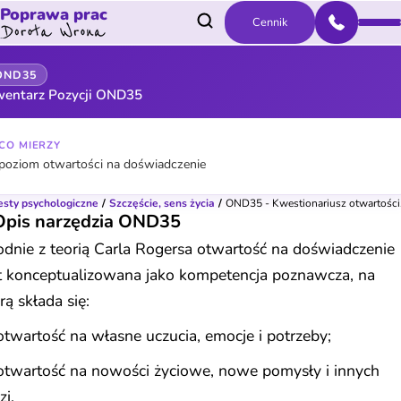
Poprawa prac
Cennik
OND35
wentarz Pozycji OND35
CO MIERZY
poziom otwartości na doświadczenie
esty psychologiczne
Szczęście, sens życia
OND35 - Kwestionariusz otwartości.
Opis narzędzia OND35
dnie z teorią Carla Rogersa otwartość na doświadczenie
st konceptualizowana jako kompetencja poznawcza, na
rą składa się:
otwartość na własne uczucia, emocje i potrzeby;
otwartość na nowości życiowe, nowe pomysły i innych
zi.