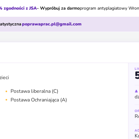
 zgodności z JSA
- Wypróbuj za darmo
program antyplagiatowy Wro
tatystyczna
poprawaprac.pl@gmail.com
L
zieci
Postawa liberalna (C)

dz
Postawa Ochraniająca (A)
O
R
A
K