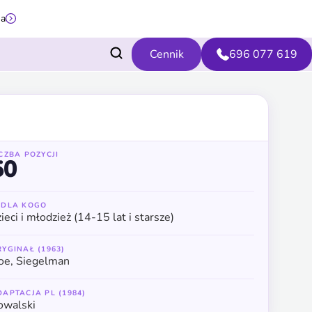
na
Cennik
696 077 619
ICZBA POZYCJI
50
 DLA KOGO
ieci i młodzież (14-15 lat i starsze)
RYGINAŁ (1963)
oe, Siegelman
DAPTACJA PL (1984)
owalski