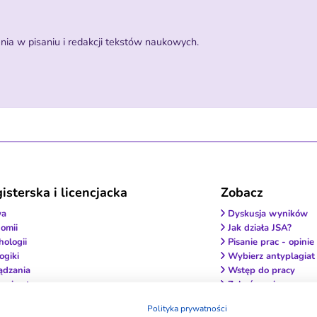
a w pisaniu i redakcji tekstów naukowych.
sterska i licencjacka
Zobacz
wa
Dyskusja wyników
omii
Jak działa JSA?
hologii
Pisanie prac - opinie
ogiki
Wybierz antyplagiat
ądzania
Wstęp do pracy
ęgniarstwa
Zakończenie pracy
ycyny Estetycznej
Jak wybrać firmę?
Polityka prywatności
terapii
Czy to legalne?