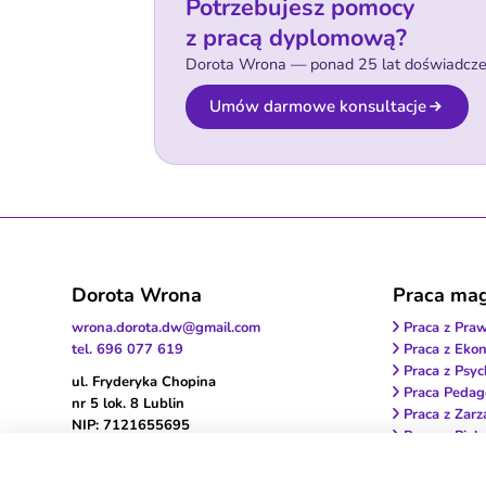
Potrzebujesz pomocy
z pracą dyplomową?
Dorota Wrona — ponad 25 lat doświadczeni
Umów darmowe konsultacje
Dorota Wrona
Praca magi
wrona.dorota.dw@gmail.com
Praca z Pra
tel. 696 077 619
Praca z Ekon
Praca z Psyc
ul. Fryderyka Chopina
Praca Pedag
nr 5 lok. 8 Lublin
Praca z Zarz
NIP: 7121655695
Praca z Piel
Polityka prywatności
Praca z Med
Praca z Fizjo