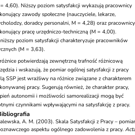
= 4,60). Niższy poziom satysfakcji wykazują pracownicy
onujący zawody społeczne (nauczyciele, lekarze,
cholodzy, doradcy personalni, M = 4,28) oraz pracownicy
onujący pracę urzędniczo-techniczną (M = 4,00).
niższy poziom satysfakcji charakteryzuje pracowników
ycznych (M = 3,63).
różnice potwierdzają zewnętrzną trafność różnicową
zędzia i wskazują, że pomiar ogólnej satysfakcji z pracy
lą SSP jest wrażliwy na różnice związane z charakterem
onywanej pracy. Sugerują również, że charakter pracy,
pień autonomii i możliwości samorealizacji mogą być
otnymi czynnikami wpływającymi na satysfakcję z pracy.
ibliografia
alewska, A. M. (2003). Skala Satysfakcji z Pracy – pomia
oznawczego aspektu ogólnego zadowolenia z pracy.
Act