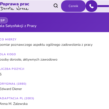
Poprawa prac
Cennik
SSP
ala Satysfakcji z Pracy
CO MIERZY
pomiar poznawczego aspektu ogólnego zadowolenia z pracy
DLA KOGO
osoby dorosłe, aktywnych zawodowo
LICZBA POZYCJI
5
ORYGINAŁ (1980)
Edward Diener
ADAPTACJA PL (2003)
Anna M. Zalewska