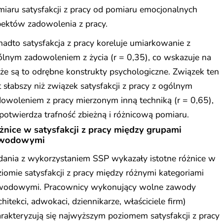
iaru satysfakcji z pracy od pomiaru emocjonalnych
pektów zadowolenia z pracy.
adto satysfakcja z pracy koreluje umiarkowanie z
lnym zadowoleniem z życia (r = 0,35), co wskazuje na
 że są to odrębne konstrukty psychologiczne. Związek ten
t słabszy niż związek satysfakcji z pracy z ogólnym
owoleniem z pracy mierzonym inną techniką (r = 0,65),
potwierdza trafność zbieżną i różnicową pomiaru.
żnice w satysfakcji z pracy między grupami
wodowymi
dania z wykorzystaniem SSP wykazały istotne różnice w
iomie satysfakcji z pracy między różnymi kategoriami
wodowymi. Pracownicy wykonujący wolne zawody
chitekci, adwokaci, dziennikarze, właściciele firm)
rakteryzują się najwyższym poziomem satysfakcji z pracy