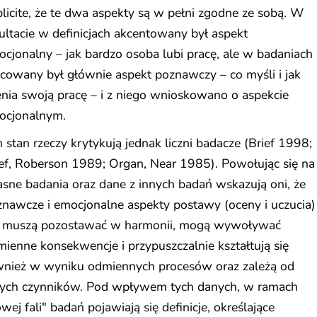
licite, że te dwa aspekty są w pełni zgodne ze sobą. W
ultacie w definicjach akcentowany był aspekt
cjonalny – jak bardzo osoba lubi pracę, ale w badaniach
cowany był głównie aspekt poznawczy – co myśli i jak
nia swoją pracę – i z niego wnioskowano o aspekcie
ocjonalnym.
 stan rzeczy krytykują jednak liczni badacze (Brief 1998;
ef, Roberson 1989; Organ, Near 1985). Powołując się na
sne badania oraz dane z innych badań wskazują oni, że
nawcze i emocjonalne aspekty postawy (oceny i uczucia)
e muszą pozostawać w harmonii, mogą wywoływać
ienne konsekwencje i przypuszczalnie kształtują się
wnież w wyniku odmiennych procesów oraz zależą od
nych czynników. Pod wpływem tych danych, w ramach
wej fali" badań pojawiają się definicje, określające