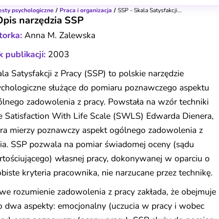
esty psychologiczne
Praca i organizacja
SSP - Skala Satysfakcji...
Opis narzędzia SSP
torka:
Anna M. Zalewska
 publikacji:
2003
la Satysfakcji z Pracy (SSP) to polskie narzędzie
ychologiczne służące do pomiaru poznawczego aspektu
lnego zadowolenia z pracy. Powstała na wzór techniki
 Satisfaction With Life Scale (SWLS) Edwarda Dienera,
óra mierzy poznawczy aspekt ogólnego zadowolenia z
cia. SSP pozwala na pomiar świadomej oceny (sądu
tościującego) własnej pracy, dokonywanej w oparciu o
biste kryteria pracownika, nie narzucane przez technikę.
we rozumienie zadowolenia z pracy zakłada, że obejmuje
o dwa aspekty: emocjonalny (uczucia w pracy i wobec