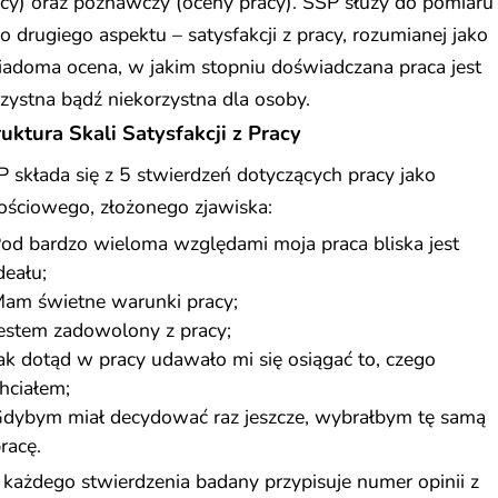
cy) oraz poznawczy (oceny pracy). SSP służy do pomiaru
o drugiego aspektu – satysfakcji z pracy, rozumianej jako
adoma ocena, w jakim stopniu doświadczana praca jest
zystna bądź niekorzystna dla osoby.
ruktura Skali Satysfakcji z Pracy
 składa się z 5 stwierdzeń dotyczących pracy jako
ościowego, złożonego zjawiska:
od bardzo wieloma względami moja praca bliska jest
deału;
am świetne warunki pracy;
estem zadowolony z pracy;
ak dotąd w pracy udawało mi się osiągać to, czego
hciałem;
dybym miał decydować raz jeszcze, wybrałbym tę samą
racę.
każdego stwierdzenia badany przypisuje numer opinii z