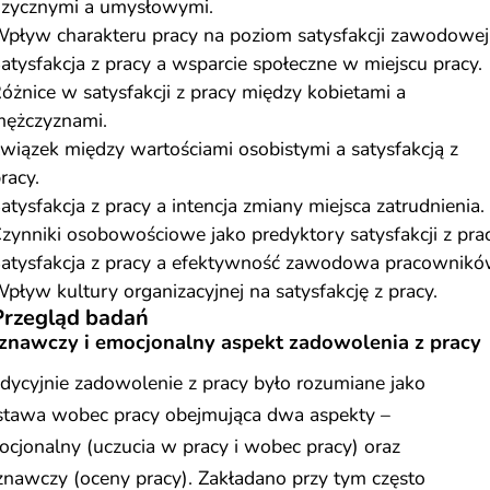
izycznymi a umysłowymi.
pływ charakteru pracy na poziom satysfakcji zawodowej
atysfakcja z pracy a wsparcie społeczne w miejscu pracy.
óżnice w satysfakcji z pracy między kobietami a
ężczyznami.
wiązek między wartościami osobistymi a satysfakcją z
racy.
atysfakcja z pracy a intencja zmiany miejsca zatrudnienia.
zynniki osobowościowe jako predyktory satysfakcji z prac
atysfakcja z pracy a efektywność zawodowa pracownikó
pływ kultury organizacyjnej na satysfakcję z pracy.
Przegląd badań
znawczy i emocjonalny aspekt zadowolenia z pracy
dycyjnie zadowolenie z pracy było rozumiane jako
stawa wobec pracy obejmująca dwa aspekty –
cjonalny (uczucia w pracy i wobec pracy) oraz
nawczy (oceny pracy). Zakładano przy tym często