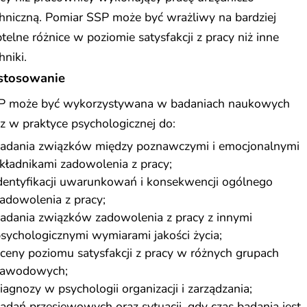
hniczną. Pomiar SSP może być wrażliwy na bardziej
telne różnice w poziomie satysfakcji z pracy niż inne
hniki.
stosowanie
P może być wykorzystywana w badaniach naukowych
z w praktyce psychologicznej do:
adania związków między poznawczymi i emocjonalnymi
kładnikami zadowolenia z pracy;
dentyfikacji uwarunkowań i konsekwencji ogólnego
adowolenia z pracy;
adania związków zadowolenia z pracy z innymi
sychologicznymi wymiarami jakości życia;
ceny poziomu satysfakcji z pracy w różnych grupach
zawodowych;
iagnozy w psychologii organizacji i zarządzania;
adań przesiewowych oraz sytuacji, gdy czas badania jest