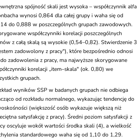
nętrzna spójność skali jest wysoka – współczynnik alfa
nbacha wynosi 0,864 dla całej grupy i waha się od
814 do 0,888 w poszczególnych grupach zawodowych.
orygowane współczynniki korelacji poszczególnych
mów z całą skalą są wysokie (0,54–0,82). Stwierdzenie 3
estem zadowolony z pracy"), które bezpośrednio odnosi
ę do zadowolenia z pracy, ma najwyższe skorygowane
ółczynniki korelacji „item–skala" (ok. 0,80) we
ystkich grupach.
zkład wyników SSP w badanych grupach nie odbiega
acząco od rozkładu normalnego, wykazując tendencję do
woskośności (większość osób wykazuje większą niż
eciętna satysfakcję z pracy). Średni poziom satysfakcji z
cy oscyluje wokół wartości środka skali (4), a wielkość
chylenia standardowego waha się od 1,10 do 1,29.