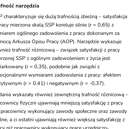
afność narzędzia
 charakteryzuje się dużą trafnością zbieżną – satysfakcja
racy mierzona skalą SSP koreluje silnie (r = 0,65) z
miarem ogólnego zadowolenia z pracy dokonanym za
mocą Arkusza Opisu Pracy (AOP). Narzędzie wykazuje
nież trafność różnicową – związek satysfakcji z pracy
rzonej SSP z ogólnym zadowoleniem z życia jest
arkowany (r = 0,35), podobnie jak związki z
ocjonalnymi wymiarami zadowolenia z pracy: afektem
ytywnym (r = 0,41) i negatywnym (r = -0,37).
dania wykazały również zewnętrzną trafność różnicową –
cownicy fizyczni ujawniają mniejszą satysfakcję z pracy
ż pracownicy wykonujący zawody społeczne oraz zawody
ne, a ci ostatni ujawniają również większą satysfakcję z
cy niż pracownicy wykonujący pracę urzędniczo-